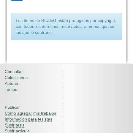
Los ítems de RIUdeG están protegidos por copyright,
con todos los derechos reservados, a menos que se
indique lo contrario.
Consultar
Colecciones
Autores
Temas
Publicar
Como agregar mis trabajos
Información para tesistas
Subir tesis
Subir artículo