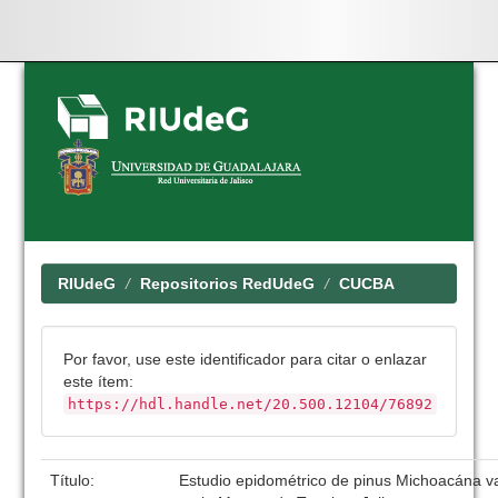
Skip
navigation
RIUdeG
Repositorios RedUdeG
CUCBA
Por favor, use este identificador para citar o enlazar
este ítem:
https://hdl.handle.net/20.500.12104/76892
Título:
Estudio epidométrico de pinus Michoacána v