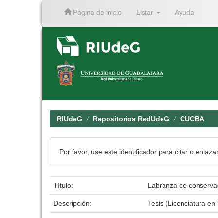
Página de inicio
Listar
Ayuda
Skip
navigation
RIUdeG
Repositorios RedUdeG
CUCBA
Por favor, use este identificador para citar o enlaza
Título:
Labranza de conservaci
Descripción:
Tesis (Licenciatura e