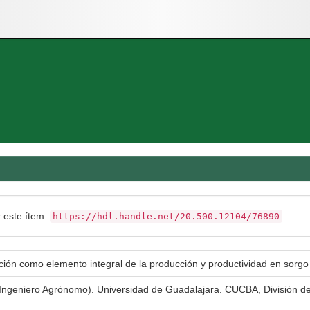
r este ítem:
https://hdl.handle.net/20.500.12104/76890
ón como elemento integral de la producción y productividad en sorgo 
n Ingeniero Agrónomo). Universidad de Guadalajara. CUCBA, División d