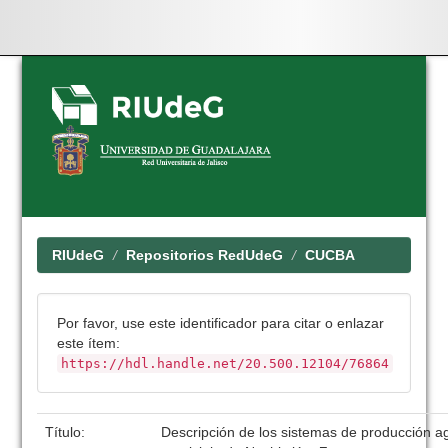
Skip
navigation
RIUdeG
Repositorios RedUdeG
CUCBA
Por favor, use este identificador para citar o enlazar
este ítem:
https://hdl.handle.net/20.500.12104/76864
Título:
Descripción de los sistemas de producción ag