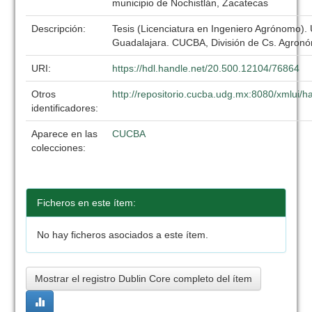
municipio de Nochistlán, Zacatecas
Descripción:
Tesis (Licenciatura en Ingeniero Agrónomo).
Guadalajara. CUCBA, División de Cs. Agronó
URI:
https://hdl.handle.net/20.500.12104/76864
Otros
http://repositorio.cucba.udg.mx:8080/xmlui
identificadores:
Aparece en las
CUCBA
colecciones:
Ficheros en este ítem:
No hay ficheros asociados a este ítem.
Mostrar el registro Dublin Core completo del ítem