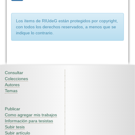
Los ítems de RIUdeG están protegidos por copyright,
con todos los derechos reservados, a menos que se
indique lo contrario.
Consultar
Colecciones
Autores
Temas
Publicar
Como agregar mis trabajos
Información para tesistas
Subir tesis
Subir artículo