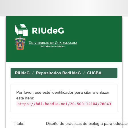
Skip
navigation
RIUdeG
Repositorios RedUdeG
CUCBA
Por favor, use este identificador para citar o enlazar
este ítem:
https://hdl.handle.net/20.500.12104/76843
Título:
Diseño de prácticas de biología para educac