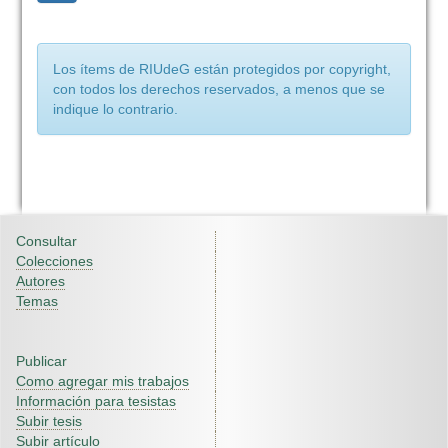
Los ítems de RIUdeG están protegidos por copyright,
con todos los derechos reservados, a menos que se
indique lo contrario.
Consultar
Colecciones
Autores
Temas
Publicar
Como agregar mis trabajos
Información para tesistas
Subir tesis
Subir artículo