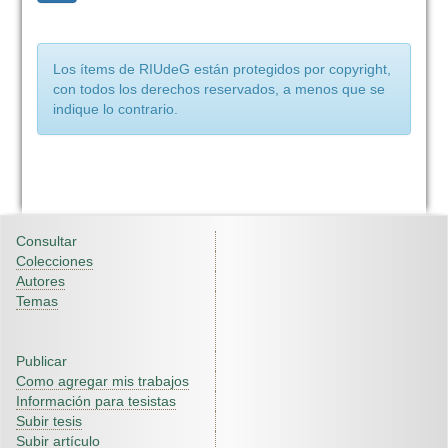
Los ítems de RIUdeG están protegidos por copyright,
con todos los derechos reservados, a menos que se
indique lo contrario.
Consultar
Colecciones
Autores
Temas
Publicar
Como agregar mis trabajos
Información para tesistas
Subir tesis
Subir artículo