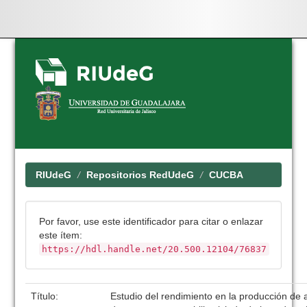
Skip
navigation
RIUdeG
Repositorios RedUdeG
CUCBA
Por favor, use este identificador para citar o enlazar
este ítem:
https://hdl.handle.net/20.500.12104/76837
Título:
Estudio del rendimiento en la producción de 