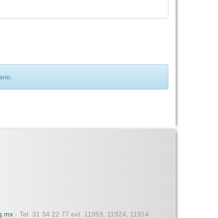
rio.
dg.mx
- Tel. 31 34 22 77 ext. 11959, 11924, 11914