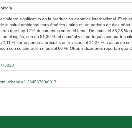
cología
cimiento significativo en la producción científica internacional. El obje
de la salud ambiental para América Latina en un periodo de diez años. L
stran que hay 1219 documentos sobre el tema. De estos, el 83,23 % lo 
 fue el inglés, con un 81,30 %, el español y el portugués comparten ci
 72,11 % corresponde a artículos en revistas, el 14,27 % a actas de con
ucen con colaboración más del 60 %. Otros indicadores reportan que Ch
04/76828
0/xmlui/handle/123456789/6017