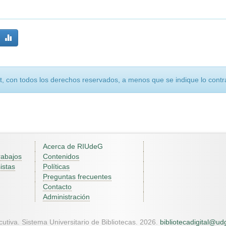
, con todos los derechos reservados, a menos que se indique lo contra
Acerca de RIUdeG
rabajos
Contenidos
istas
Políticas
Preguntas frecuentes
Contacto
Administración
utiva. Sistema Universitario de Bibliotecas. 2026.
bibliotecadigital@u