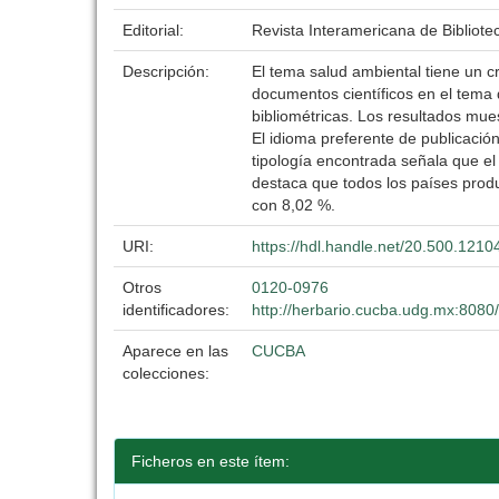
Editorial:
Revista Interamericana de Bibliote
Descripción:
El tema salud ambiental tiene un cre
documentos científicos en el tema 
bibliométricas. Los resultados mue
El idioma preferente de publicación
tipología encontrada señala que el
destaca que todos los países prod
con 8,02 %.
URI:
https://hdl.handle.net/20.500.121
Otros
0120-0976
identificadores:
http://herbario.cucba.udg.mx:808
Aparece en las
CUCBA
colecciones:
Ficheros en este ítem: