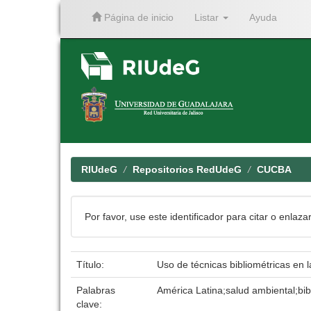
Página de inicio
Listar
Ayuda
Skip
navigation
RIUdeG
Repositorios RedUdeG
CUCBA
Por favor, use este identificador para citar o enlaza
Título:
Uso de técnicas bibliométricas en 
Palabras
América Latina;salud ambiental;bib
clave: