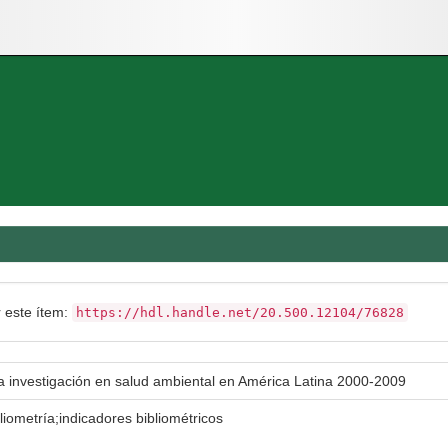
r este ítem:
https://hdl.handle.net/20.500.12104/76828
la investigación en salud ambiental en América Latina 2000-2009
liometría;indicadores bibliométricos