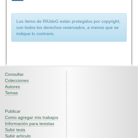
Los ítems de RIUdeG están protegidos por copyright,
con todos los derechos reservados, a menos que se
indique lo contrario.
Consultar
Colecciones
Autores
Temas
Publicar
Como agregar mis trabajos
Información para tesistas
Subir tesis
Subir artículo