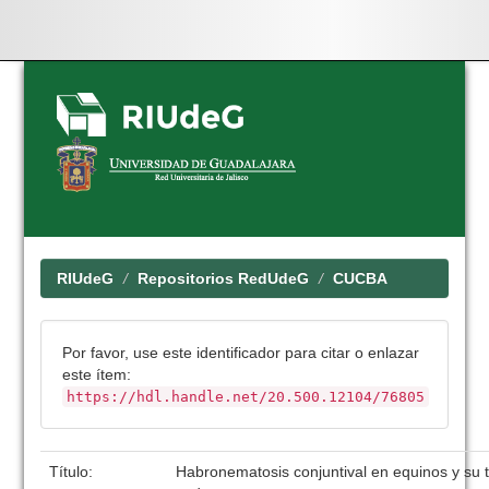
Skip
navigation
RIUdeG
Repositorios RedUdeG
CUCBA
Por favor, use este identificador para citar o enlazar
este ítem:
https://hdl.handle.net/20.500.12104/76805
Título:
Habronematosis conjuntival en equinos y su 