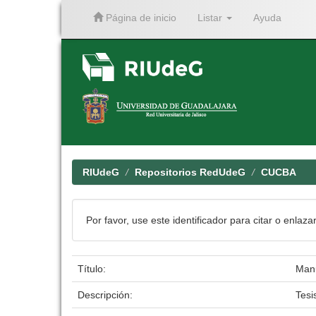
Página de inicio
Listar
Ayuda
Skip
navigation
RIUdeG
Repositorios RedUdeG
CUCBA
Por favor, use este identificador para citar o enlaza
Título:
Manu
Descripción:
Tesi