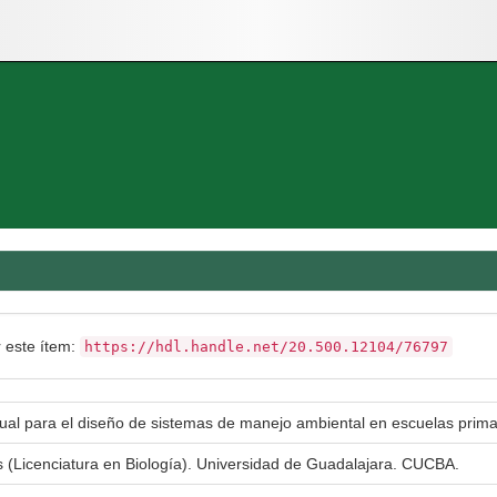
r este ítem:
https://hdl.handle.net/20.500.12104/76797
al para el diseño de sistemas de manejo ambiental en escuelas prima
s (Licenciatura en Biología). Universidad de Guadalajara. CUCBA.