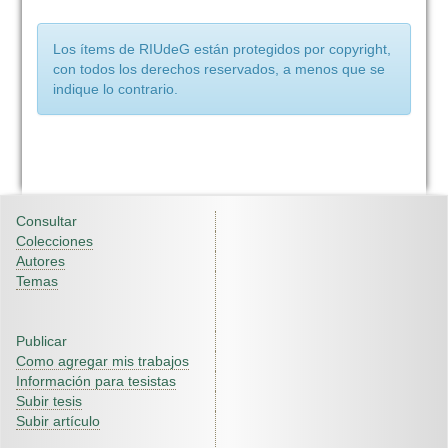
Los ítems de RIUdeG están protegidos por copyright,
con todos los derechos reservados, a menos que se
indique lo contrario.
Consultar
Colecciones
Autores
Temas
Publicar
Como agregar mis trabajos
Información para tesistas
Subir tesis
Subir artículo