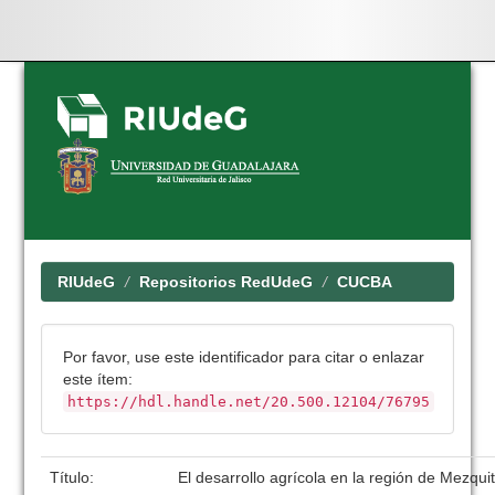
Skip
navigation
RIUdeG
Repositorios RedUdeG
CUCBA
Por favor, use este identificador para citar o enlazar
este ítem:
https://hdl.handle.net/20.500.12104/76795
Título:
El desarrollo agrícola en la región de Mezquit