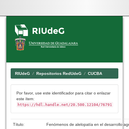
Skip
navigation
RIUdeG
Repositorios RedUdeG
CUCBA
Por favor, use este identificador para citar o enlazar
este ítem:
https://hdl.handle.net/20.500.12104/76791
Título:
Fenómenos de alelopatía en el desarrollo ag