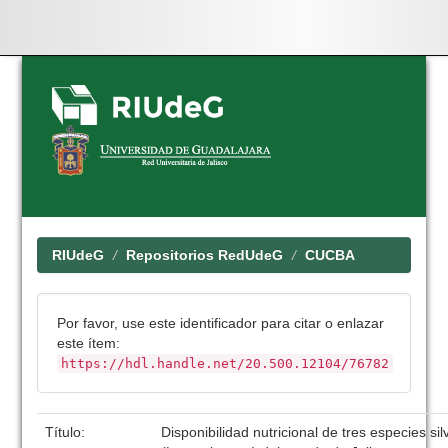
Skip
navigation
RIUdeG
Repositorios RedUdeG
CUCBA
Por favor, use este identificador para citar o enlazar
este ítem:
https://hdl.handle.net/20.500.12104/76782
Título:
Disponibilidad nutricional de tres especies si