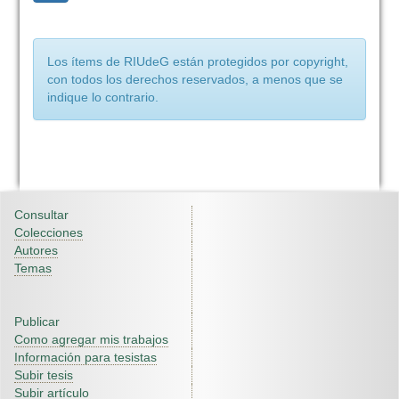
Los ítems de RIUdeG están protegidos por copyright,
con todos los derechos reservados, a menos que se
indique lo contrario.
Consultar
Colecciones
Autores
Temas
Publicar
Como agregar mis trabajos
Información para tesistas
Subir tesis
Subir artículo