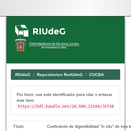
Skip
navigation
RIUdeG
Repositorios RedUdeG
CUCBA
Por favor, use este identificador para citar o enlazar
este ítem:
https://hdl.handle.net/20.500.12104/76738
Título:
Coeficiente de digestibilidad "in situ" de tres