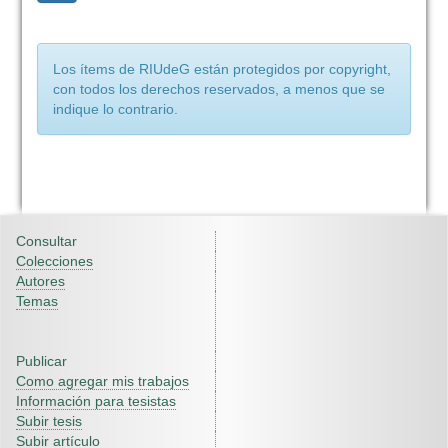
Los ítems de RIUdeG están protegidos por copyright,
con todos los derechos reservados, a menos que se
indique lo contrario.
Consultar
Colecciones
Autores
Temas
Publicar
Como agregar mis trabajos
Información para tesistas
Subir tesis
Subir artículo