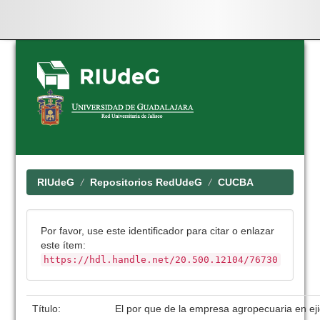
Skip
navigation
RIUdeG
Repositorios RedUdeG
CUCBA
Por favor, use este identificador para citar o enlazar
este ítem:
https://hdl.handle.net/20.500.12104/76730
Título:
El por que de la empresa agropecuaria en eji