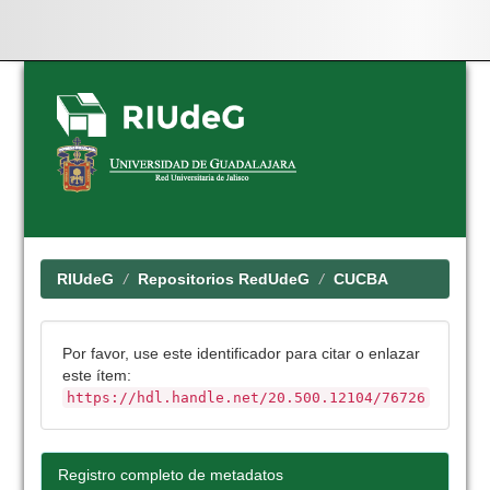
Skip
navigation
RIUdeG
Repositorios RedUdeG
CUCBA
Por favor, use este identificador para citar o enlazar
este ítem:
https://hdl.handle.net/20.500.12104/76726
Registro completo de metadatos