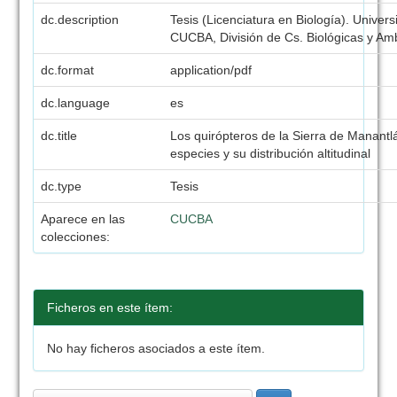
dc.description
Tesis (Licenciatura en Biología). Univer
CUCBA, División de Cs. Biológicas y Amb
dc.format
application/pdf
dc.language
es
dc.title
Los quirópteros de la Sierra de Manant
especies y su distribución altitudinal
dc.type
Tesis
Aparece en las
CUCBA
colecciones:
Ficheros en este ítem:
No hay ficheros asociados a este ítem.