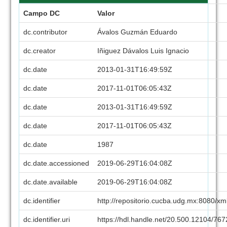
Campo DC
Valor
dc.contributor
Ávalos Guzmán Eduardo
dc.creator
Iñiguez Dávalos Luis Ignacio
dc.date
2013-01-31T16:49:59Z
dc.date
2017-11-01T06:05:43Z
dc.date
2013-01-31T16:49:59Z
dc.date
2017-11-01T06:05:43Z
dc.date
1987
dc.date.accessioned
2019-06-29T16:04:08Z
dc.date.available
2019-06-29T16:04:08Z
dc.identifier
http://repositorio.cucba.udg.mx:8080/x
dc.identifier.uri
https://hdl.handle.net/20.500.12104/76