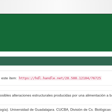
r este ítem:
https://hdl.handle.net/20.500.12104/76725
posibles alteraciones estructurales producidas por una alimentación a
ología). Universidad de Guadalajara. CUCBA, División de Cs. Biológicas