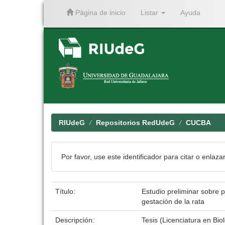
Página de inicio
Listar
Ayuda
Skip
navigation
RIUdeG
Repositorios RedUdeG
CUCBA
Por favor, use este identificador para citar o enlaza
Título:
Estudio preliminar sobre 
gestación de la rata
Descripción:
Tesis (Licenciatura en Bi