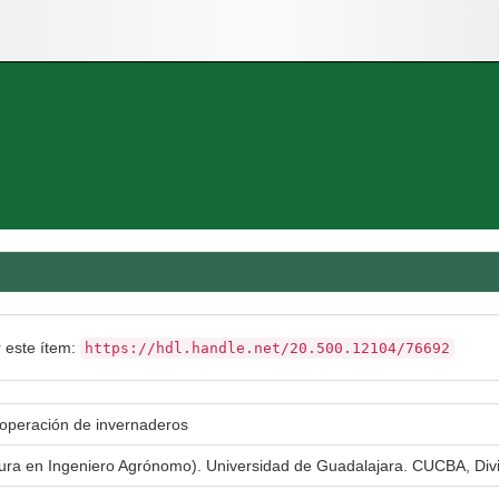
r este ítem:
https://hdl.handle.net/20.500.12104/76692
 operación de invernaderos
atura en Ingeniero Agrónomo). Universidad de Guadalajara. CUCBA, Div