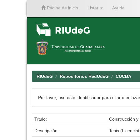
Página de inicio
Listar
Ayuda
Skip
navigation
RIUdeG
Repositorios RedUdeG
CUCBA
Por favor, use este identificador para citar o enlaza
Título:
Construcción y
Descripción:
Tesis (Licenci