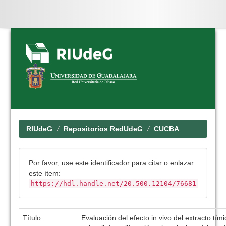
Skip
navigation
RIUdeG
Repositorios RedUdeG
CUCBA
Por favor, use este identificador para citar o enlazar
este ítem:
https://hdl.handle.net/20.500.12104/76681
Título:
Evaluación del efecto in vivo del extracto tímic