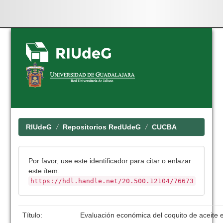
Skip
navigation
RIUdeG
Repositorios RedUdeG
CUCBA
Por favor, use este identificador para citar o enlazar
este ítem:
https://hdl.handle.net/20.500.12104/76673
Título:
Evaluación económica del coquito de aceite e