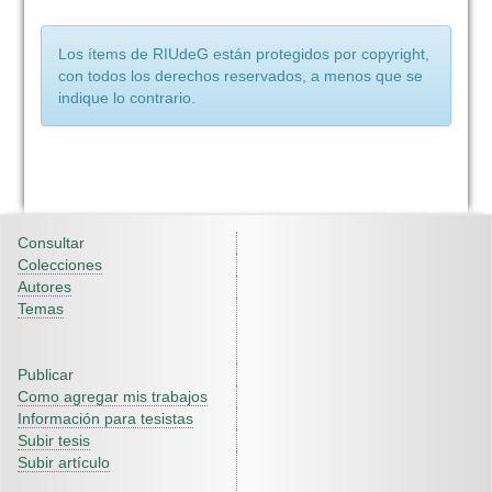
Los ítems de RIUdeG están protegidos por copyright,
con todos los derechos reservados, a menos que se
indique lo contrario.
Consultar
Colecciones
Autores
Temas
Publicar
Como agregar mis trabajos
Información para tesistas
Subir tesis
Subir artículo