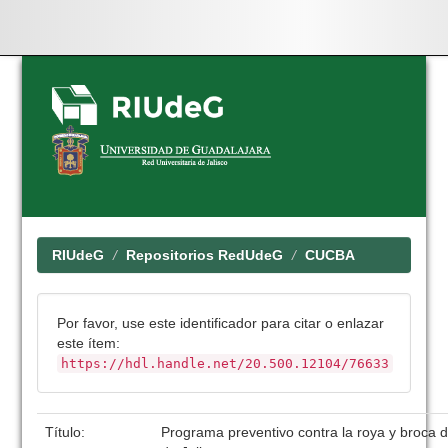
Skip
navigation
RIUdeG
Repositorios RedUdeG
CUCBA
Por favor, use este identificador para citar o enlazar
este ítem:
https://hdl.handle.net/20.500.12104/76633
Título:
Programa preventivo contra la roya y broca d