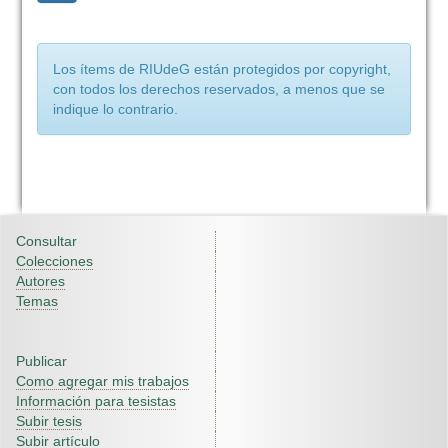
Los ítems de RIUdeG están protegidos por copyright,
con todos los derechos reservados, a menos que se
indique lo contrario.
Consultar
Colecciones
Autores
Temas
Publicar
Como agregar mis trabajos
Información para tesistas
Subir tesis
Subir artículo