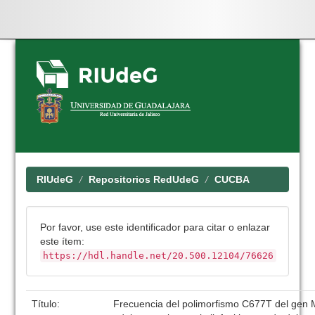
Skip
navigation
RIUdeG
Repositorios RedUdeG
CUCBA
Por favor, use este identificador para citar o enlazar
este ítem:
https://hdl.handle.net/20.500.12104/76626
Título:
Frecuencia del polimorfismo C677T del gen