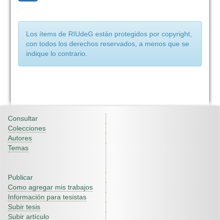
Los ítems de RIUdeG están protegidos por copyright,
con todos los derechos reservados, a menos que se
indique lo contrario.
Consultar
Colecciones
Autores
Temas
Publicar
Como agregar mis trabajos
Información para tesistas
Subir tesis
Subir artículo