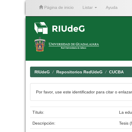
Página de inicio
Listar
Ayuda
Skip
navigation
RIUdeG
Repositorios RedUdeG
CUCBA
Por favor, use este identificador para citar o enlaza
Título:
La edu
Descripción:
Tesis 