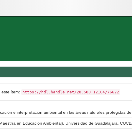
r este ítem:
https://hdl.handle.net/20.500.12104/76622
cación e interpretación ambiental en las áreas naturales protegidas d
(Maestría en Educación Ambiental). Universidad de Guadalajara. CUCB