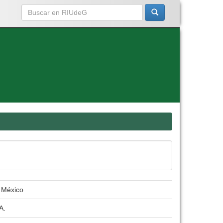
e México
A.