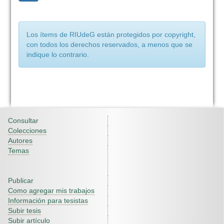
Los ítems de RIUdeG están protegidos por copyright,
con todos los derechos reservados, a menos que se
indique lo contrario.
Consultar
Colecciones
Autores
Temas
Publicar
Como agregar mis trabajos
Información para tesistas
Subir tesis
Subir artículo