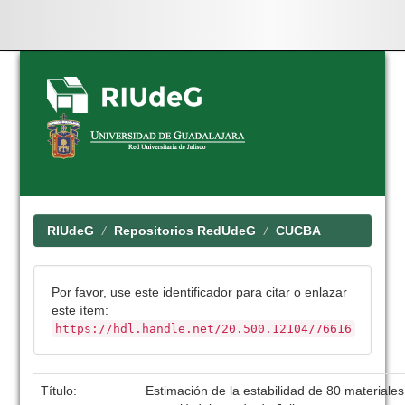
Skip
navigation
RIUdeG
Repositorios RedUdeG
CUCBA
Por favor, use este identificador para citar o enlazar
este ítem:
https://hdl.handle.net/20.500.12104/76616
Título:
Estimación de la estabilidad de 80 materiales