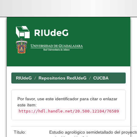
Skip
navigation
RIUdeG
Repositorios RedUdeG
CUCBA
Por favor, use este identificador para citar o enlazar
este ítem:
https://hdl.handle.net/20.500.12104/76589
Título:
Estudio agrológico semidetallado del proyecto