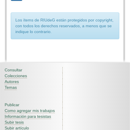
Los ítems de RIUdeG están protegidos por copyright,
con todos los derechos reservados, a menos que se
indique lo contrario.
Consultar
Colecciones
Autores
Temas
Publicar
Como agregar mis trabajos
Información para tesistas
Subir tesis
Subir artículo