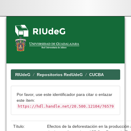
Skip
navigation
RIUdeG
Repositorios RedUdeG
CUCBA
Por favor, use este identificador para citar o enlazar
este ítem:
https://hdl.handle.net/20.500.12104/76579
Título:
Efectos de la deforestación en la producción a