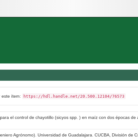
r este ítem:
https://hdl.handle.net/20.500.12104/76573
para el control de chayotillo (sicyos spp. ) en maíz con dos épocas de 
ngeniero Agrónomo). Universidad de Guadalajara. CUCBA, División de C