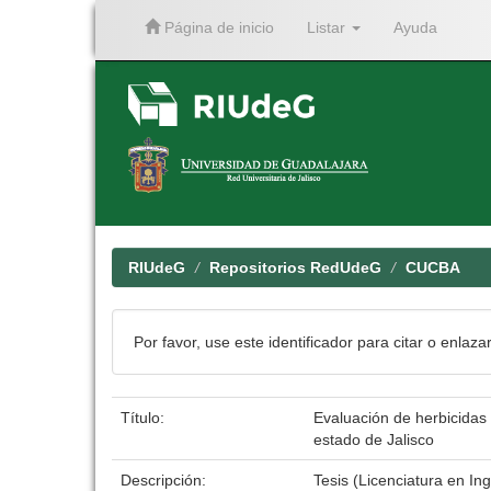
Página de inicio
Listar
Ayuda
Skip
navigation
RIUdeG
Repositorios RedUdeG
CUCBA
Por favor, use este identificador para citar o enlaza
Título:
Evaluación de herbicidas 
estado de Jalisco
Descripción:
Tesis (Licenciatura en I