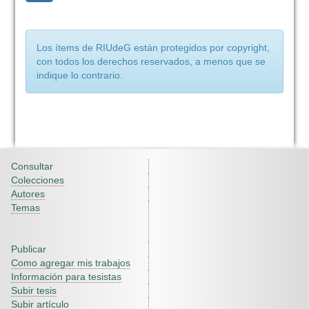
Los ítems de RIUdeG están protegidos por copyright,
con todos los derechos reservados, a menos que se
indique lo contrario.
Consultar
Colecciones
Autores
Temas
Publicar
Como agregar mis trabajos
Información para tesistas
Subir tesis
Subir artículo