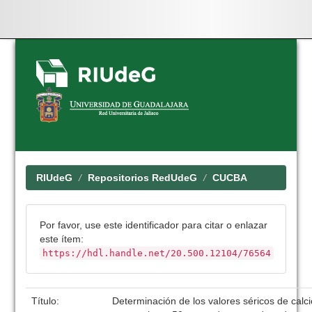
Skip
navigation
RIUdeG
Repositorios RedUdeG
CUCBA
Por favor, use este identificador para citar o enlazar
este ítem:
https://hdl.handle.net/20.500.12104/76564
Título:
Determinación de los valores séricos de calci