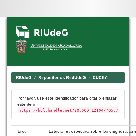
Skip
navigation
RIUdeG
Repositorios RedUdeG
CUCBA
Por favor, use este identificador para citar o enlazar
este ítem:
https://hdl.handle.net/20.500.12104/76557
Título:
Estudio retrospectivo sobre los diagnósticos 