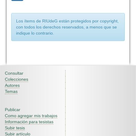
Los ítems de RIUdeG están protegidos por copyright,
con todos los derechos reservados, a menos que se
indique lo contrario.
Consultar
Colecciones
Autores
Temas
Publicar
Como agregar mis trabajos
Información para tesistas
Subir tesis
Subir artículo