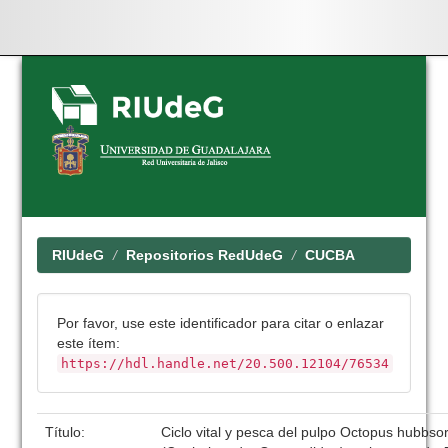
Skip
navigation
RIUdeG
Repositorios RedUdeG
CUCBA
Por favor, use este identificador para citar o enlazar
este ítem:
https://hdl.handle.net/20.500.12104/76534
Título:
Ciclo vital y pesca del pulpo Octopus hubbs