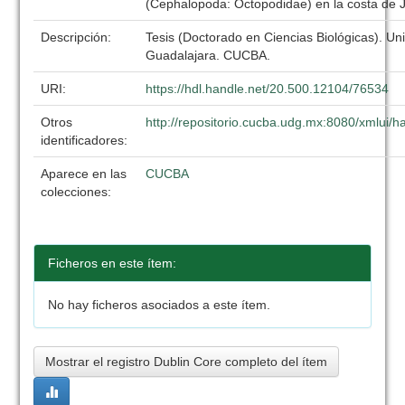
(Cephalopoda: Octopodidae) en la costa de J
Descripción:
Tesis (Doctorado en Ciencias Biológicas). Un
Guadalajara. CUCBA.
URI:
https://hdl.handle.net/20.500.12104/76534
Otros
http://repositorio.cucba.udg.mx:8080/xmlui
identificadores:
Aparece en las
CUCBA
colecciones:
Ficheros en este ítem:
No hay ficheros asociados a este ítem.
Mostrar el registro Dublin Core completo del ítem