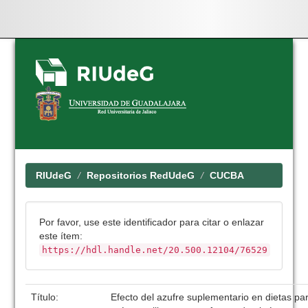
Skip
navigation
RIUdeG
Repositorios RedUdeG
CUCBA
Por favor, use este identificador para citar o enlazar
este ítem:
https://hdl.handle.net/20.500.12104/76529
Título:
Efecto del azufre suplementario en dietas pa