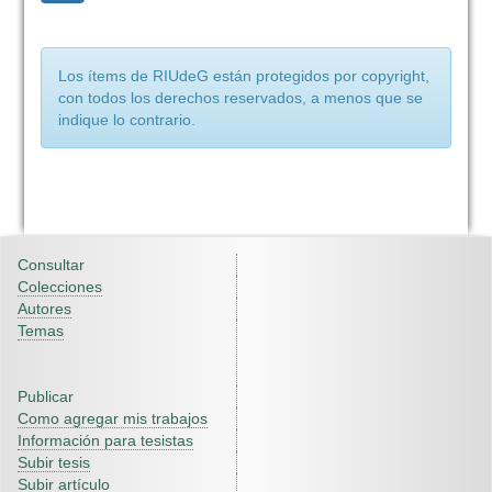
Los ítems de RIUdeG están protegidos por copyright,
con todos los derechos reservados, a menos que se
indique lo contrario.
Consultar
Colecciones
Autores
Temas
Publicar
Como agregar mis trabajos
Información para tesistas
Subir tesis
Subir artículo