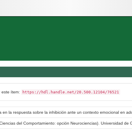
r este ítem:
https://hdl.handle.net/20.500.12104/76521
 en la respuesta sobre la inhibición ante un contexto emocional en ado
 Ciencias del Comportamiento: opción Neurociencias). Universidad de