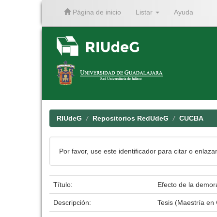
Página de inicio
Listar
Ayuda
Skip
navigation
RIUdeG
Repositorios RedUdeG
CUCBA
Por favor, use este identificador para citar o enlaza
Título:
Efecto de la demora
Descripción:
Tesis (Maestría en