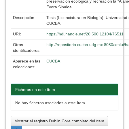
preservación ecológica y recreación la "Alam
Évora Sinaloa.
Descripción:
Tesis (Licenciatura en Biología). Universidad
CUCBA.
URI:
https://hdl.handle.net/20.500.12104/76511
Otros
http://repositorio.cucba.udg.mx:8080/xmlui
identificadores:
Aparece en las
CUCBA
colecciones:
Ficheros en este ítem:
No hay ficheros asociados a este ítem.
Mostrar el registro Dublin Core completo del ítem