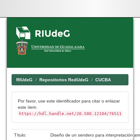
Skip
navigation
RIUdeG
Repositorios RedUdeG
CUCBA
Por favor, use este identificador para citar o enlazar
este ítem:
https://hdl.handle.net/20.500.12104/76511
Título:
Diseño de un sendero para interpretación am