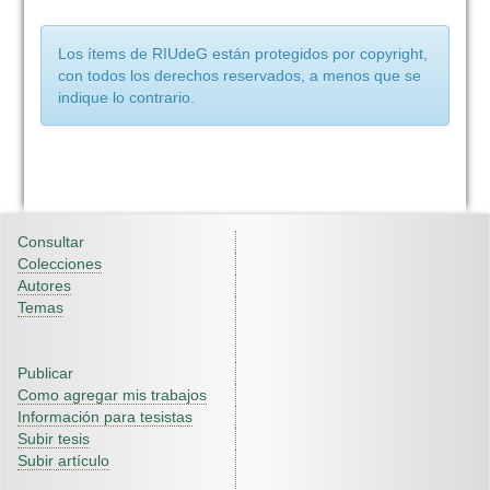
Los ítems de RIUdeG están protegidos por copyright,
con todos los derechos reservados, a menos que se
indique lo contrario.
Consultar
Colecciones
Autores
Temas
Publicar
Como agregar mis trabajos
Información para tesistas
Subir tesis
Subir artículo