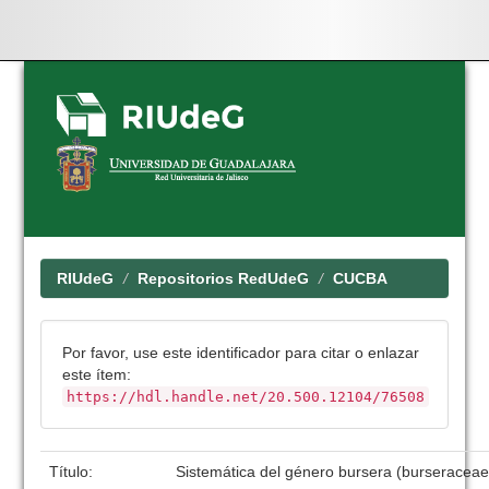
Skip
navigation
RIUdeG
Repositorios RedUdeG
CUCBA
Por favor, use este identificador para citar o enlazar
este ítem:
https://hdl.handle.net/20.500.12104/76508
Título:
Sistemática del género bursera (burseraceae