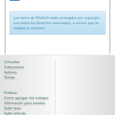
Los ítems de RIUdeG están protegidos por copyright,
con todos los derechos reservados, a menos que se
indique lo contrario.
Consultar
Colecciones
Autores
Temas
Publicar
Como agregar mis trabajos
Información para tesistas
Subir tesis
Subir artículo