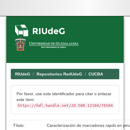
Skip
navigation
RIUdeG
Repositorios RedUdeG
CUCBA
Por favor, use este identificador para citar o enlazar
este ítem:
https://hdl.handle.net/20.500.12104/76504
Título:
Caracterización de marcadores rapds en pinu