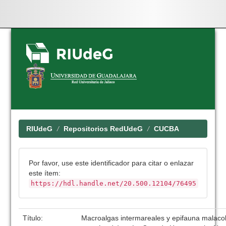
Skip
navigation
RIUdeG
Repositorios RedUdeG
CUCBA
Por favor, use este identificador para citar o enlazar
este ítem:
https://hdl.handle.net/20.500.12104/76495
Título:
Macroalgas intermareales y epifauna malacol