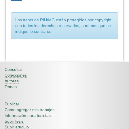
Los ítems de RIUdeG están protegidos por copyright,
con todos los derechos reservados, a menos que se
indique lo contrario.
Consultar
Colecciones
Autores
Temas
Publicar
Como agregar mis trabajos
Información para tesistas
Subir tesis
Subir artículo