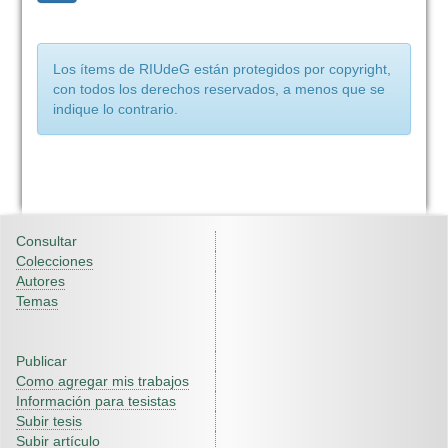
Los ítems de RIUdeG están protegidos por copyright,
con todos los derechos reservados, a menos que se
indique lo contrario.
Consultar
Colecciones
Autores
Temas
Publicar
Como agregar mis trabajos
Información para tesistas
Subir tesis
Subir artículo