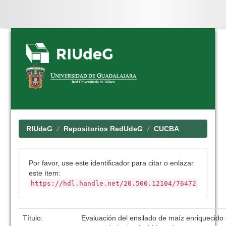
Skip
navigation
RIUdeG
Repositorios RedUdeG
CUCBA
Por favor, use este identificador para citar o enlazar
este ítem:
https://hdl.handle.net/20.500.12104/76472
Título:
Evaluación del ensilado de maíz enriquecid