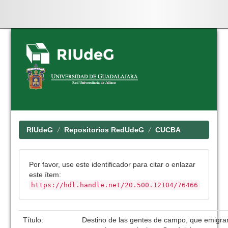
Skip
navigation
RIUdeG
Repositorios RedUdeG
CUCBA
Por favor, use este identificador para citar o enlazar
este ítem:
https://hdl.handle.net/20.500.12104/76466
Título:
Destino de las gentes de campo, que emigra