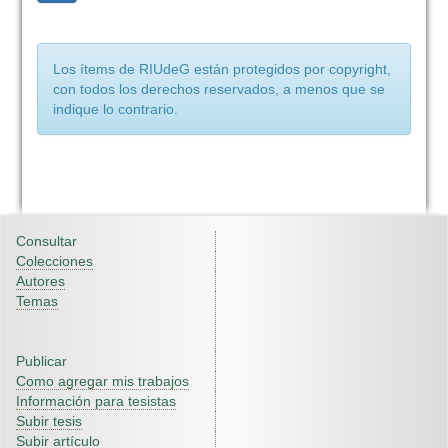
Los ítems de RIUdeG están protegidos por copyright,
con todos los derechos reservados, a menos que se
indique lo contrario.
Consultar
Colecciones
Autores
Temas
Publicar
Como agregar mis trabajos
Información para tesistas
Subir tesis
Subir artículo