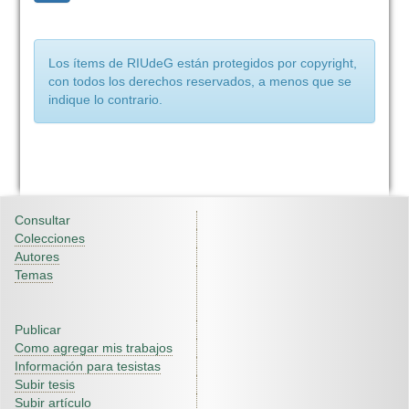
Los ítems de RIUdeG están protegidos por copyright,
con todos los derechos reservados, a menos que se
indique lo contrario.
Consultar
Colecciones
Autores
Temas
Publicar
Como agregar mis trabajos
Información para tesistas
Subir tesis
Subir artículo