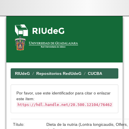
Skip
navigation
RIUdeG
Repositorios RedUdeG
CUCBA
Por favor, use este identificador para citar o enlazar
este ítem:
https://hdl.handle.net/20.500.12104/76462
Título:
Dieta de la nutria (Lontra longicaudis, Olfers