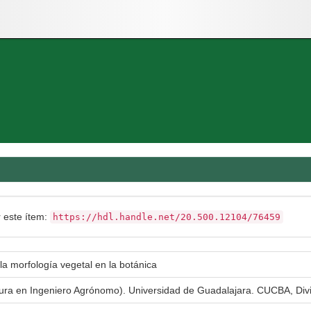
r este ítem:
https://hdl.handle.net/20.500.12104/76459
la morfología vegetal en la botánica
atura en Ingeniero Agrónomo). Universidad de Guadalajara. CUCBA, Div