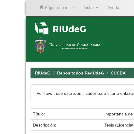
Página de inicio
Listar
Ayuda
Skip
navigation
RIUdeG
Repositorios RedUdeG
CUCBA
Por favor, use este identificador para citar o enlaza
Título:
Importancia de 
Descripción:
Tesis (Licenci