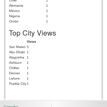
Chile
1
Alemania
1
México
1
Nigeria
1
Omán
1
Top City Views
Views
San Mateo
3
Abu Dhabi
1
Alagoinha
1
Ashburn
1
Chillan
1
Denver
1
Lahore
1
Puebla City
1
Consultar