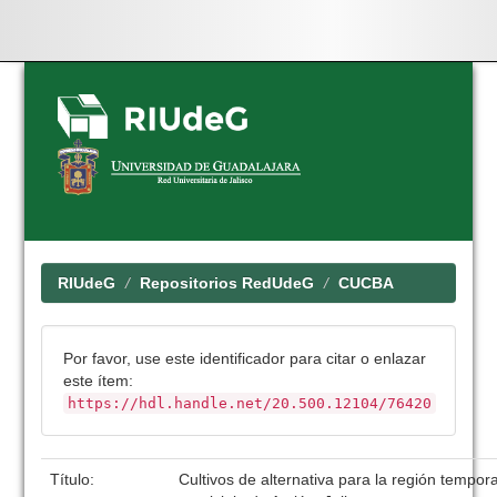
Skip
navigation
RIUdeG
Repositorios RedUdeG
CUCBA
Por favor, use este identificador para citar o enlazar
este ítem:
https://hdl.handle.net/20.500.12104/76420
Título:
Cultivos de alternativa para la región tempora