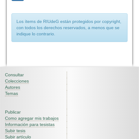
Los ítems de RIUdeG están protegidos por copyright,
con todos los derechos reservados, a menos que se
indique lo contrario.
Consultar
Colecciones
Autores
Temas
Publicar
Como agregar mis trabajos
Información para tesistas
Subir tesis
Subir artículo