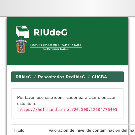
Skip
navigation
RIUdeG
Repositorios RedUdeG
CUCBA
Por favor, use este identificador para citar o enlazar
este ítem:
https://hdl.handle.net/20.500.12104/76405
Título:
Valoración del nivel de contaminación del ma