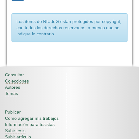
Los ítems de RIUdeG están protegidos por copyright,
con todos los derechos reservados, a menos que se
indique lo contrario.
Consultar
Colecciones
Autores
Temas
Publicar
Como agregar mis trabajos
Información para tesistas
Subir tesis
Subir artículo