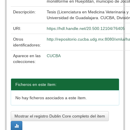
moniliforme en Huejotitán, municipio de Joco
Descripción:
Tesis (Licenciatura en Medicina Veterinaria y
Universidad de Guadalajara. CUCBA, División
URI:
https://hdl.handle.net/20.500.12104/76405
Otros
http://repositorio.cucba.udg.mx:8080/xmlui
identificadores:
Aparece en las
CUCBA
colecciones:
Ficheros en este ítem:
No hay ficheros asociados a este ítem.
Mostrar el registro Dublin Core completo del ítem