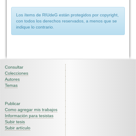
Los ítems de RIUdeG están protegidos por copyright,
con todos los derechos reservados, a menos que se
indique lo contrario.
Consultar
Colecciones
Autores
Temas
Publicar
Como agregar mis trabajos
Información para tesistas
Subir tesis
Subir artículo