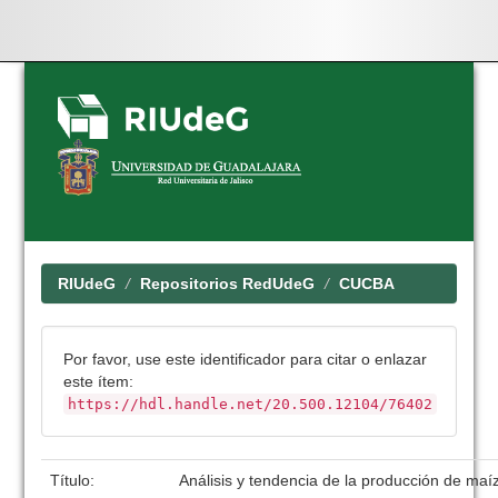
Skip
navigation
RIUdeG
Repositorios RedUdeG
CUCBA
Por favor, use este identificador para citar o enlazar
este ítem:
https://hdl.handle.net/20.500.12104/76402
Título:
Análisis y tendencia de la producción de maíz