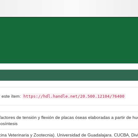
r este ítem:
https://hdl.handle.net/20.500.12104/76400
factores de tensión y flexión de placas óseas elaboradas a partir de h
eosíntesis
cina Veterinaria y Zootecnia). Universidad de Guadalajara. CUCBA, Divi