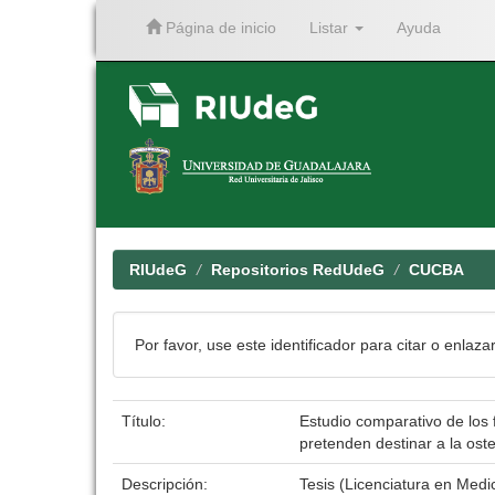
Página de inicio
Listar
Ayuda
Skip
navigation
RIUdeG
Repositorios RedUdeG
CUCBA
Por favor, use este identificador para citar o enlaza
Título:
Estudio comparativo de los 
pretenden destinar a la ost
Descripción:
Tesis (Licenciatura en Medi