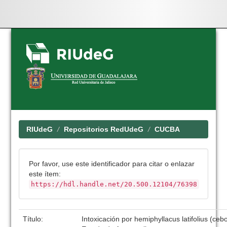
Skip
navigation
RIUdeG
Repositorios RedUdeG
CUCBA
Por favor, use este identificador para citar o enlazar
este ítem:
https://hdl.handle.net/20.500.12104/76398
Título:
Intoxicación por hemiphyllacus latifolius (cebo