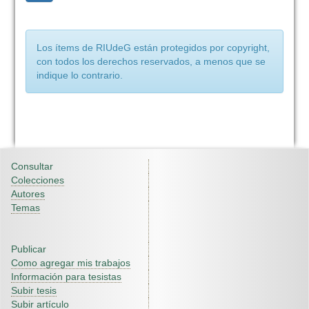
Los ítems de RIUdeG están protegidos por copyright,
con todos los derechos reservados, a menos que se
indique lo contrario.
Consultar
Colecciones
Autores
Temas
Publicar
Como agregar mis trabajos
Información para tesistas
Subir tesis
Subir artículo