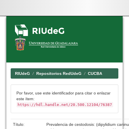
Skip
navigation
RIUdeG
Repositorios RedUdeG
CUCBA
Por favor, use este identificador para citar o enlazar
este ítem:
https://hdl.handle.net/20.500.12104/76387
Título:
Prevalencia de cestodosis: (dipylidium canin