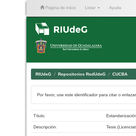
Página de inicio
Listar
Ayuda
Skip
navigation
RIUdeG
Repositorios RedUdeG
CUCBA
Por favor, use este identificador para citar o enlaza
Título:
Estandarización
Descripción:
Tesis (Licencia