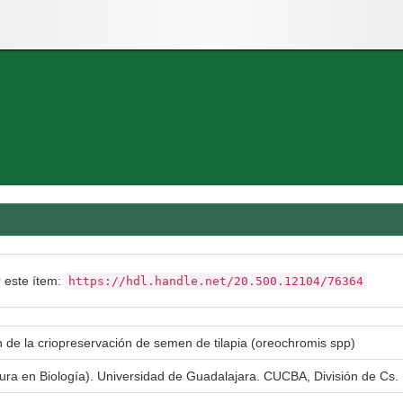
r este ítem:
https://hdl.handle.net/20.500.12104/76364
 de la criopreservación de semen de tilapia (oreochromis spp)
tura en Biología). Universidad de Guadalajara. CUCBA, División de Cs. 