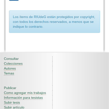
Los ítems de RIUdeG están protegidos por copyright,
con todos los derechos reservados, a menos que se
indique lo contrario.
Consultar
Colecciones
Autores
Temas
Publicar
Como agregar mis trabajos
Información para tesistas
Subir tesis
Subir artículo