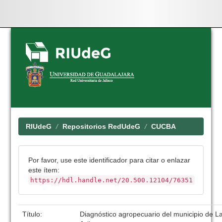
Skip
navigation
RIUdeG
Repositorios RedUdeG
CUCBA
Por favor, use este identificador para citar o enlazar
este ítem:
https://hdl.handle.net/20.500.12104/76351
Título:
Diagnóstico agropecuario del municipio de 