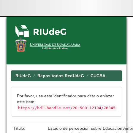
Skip
navigation
RIUdeG
Repositorios RedUdeG
CUCBA
Por favor, use este identificador para citar o enlazar
este ítem:
https://hdl.handle.net/20.500.12104/76345
Título:
Estudio de percepción sobre Educación Ambie