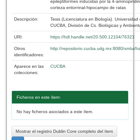
epileptiformes inducidas por la 4-aminopiridin
corteza entorrinal-hipocampo de ratas
Descripción:
Tesis (Licenciatura en Biología). Universidad
CUCBA, División de Cs. Biológicas y Ambient
URI:
https://hdl.handle.net/20.500.12104/76323
Otros
http://repositorio.cucba.udg.mx:8080/xmlui
identificadores:
Aparece en las
CUCBA
colecciones:
Ficheros en este ítem:
No hay ficheros asociados a este ítem.
Mostrar el registro Dublin Core completo del ítem