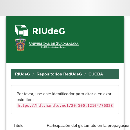
Skip
navigation
RIUdeG
Repositorios RedUdeG
CUCBA
Por favor, use este identificador para citar o enlazar
este ítem:
https://hdl.handle.net/20.500.12104/76323
Título:
Participación del glutamato en la propagación 