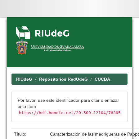
Skip
navigation
RIUdeG
Repositorios RedUdeG
CUCBA
Por favor, use este identificador para citar o enlazar
este ítem:
https://hdl.handle.net/20.500.12104/76305
Título:
Caracterización de las madrigueras de Papp