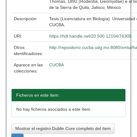
Thomas, 1892 (Rodentia: Geomyidae) e el b
de la Sierra de Quila, Jalisco, México
Descripción:
Tesis (Licenciatura en Biología). Universidad
CUCBA.
URI:
https://hdl.handle.net/20.500.12104/76305
Otros
http://repositorio.cucba.udg.mx:8080/xmlui
identificadores:
Aparece en las
CUCBA
colecciones:
Ficheros en este ítem:
No hay ficheros asociados a este ítem.
Mostrar el registro Dublin Core completo del ítem